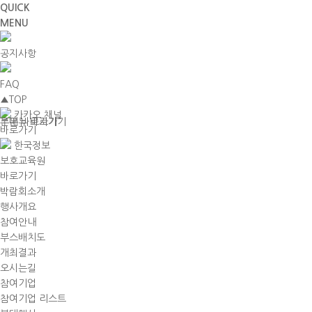
QUICK
MENU
공지사항
FAQ
▲
TOP
카카오 채널
주메뉴 바로가기
본문 바로가기
바로가기
한국정보
보호교육원
바로가기
박람회소개
행사개요
참여안내
부스배치도
개최결과
오시는길
참여기업
참여기업 리스트