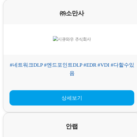
㈜소만사
#네트워크DLP #엔드포인트DLP #EDR #VDI #다할수있
음
상세보기
안랩