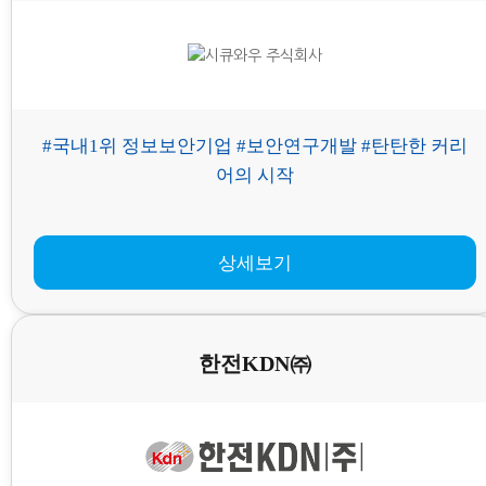
#국내1위 정보보안기업 #보안연구개발 #탄탄한 커리
어의 시작
상세보기
한전KDN㈜