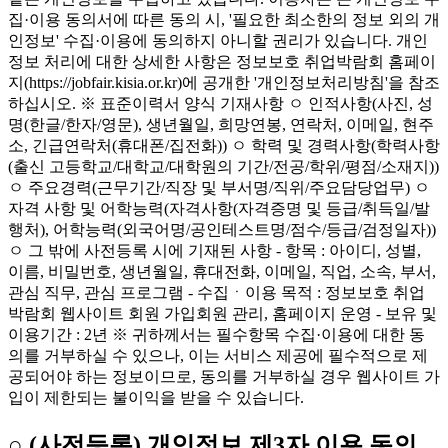
집·이용 동의서에 따른 동의 시, '필요한 최소한의 정보 외의 개
인정보' 수집·이용에 동의하지 아니할 권리가 있습니다. 개인
정보 처리에 대한 상세한 사항은 정보보호 취업박람회 홈페이
지(https://jobfair.kisia.or.kr)에 공개한 '개인정보처리방침'을 참조
하십시오. ※ 표준이력서 양식 기재사항 ㅇ 인적사항(사진, 성
명(한글/한자/영문), 생년월일, 희망연봉, 연락처, 이메일, 현주
소, 긴급연락처(휴대폰/집전화)) ㅇ 학력 및 경력사항(학력사항
(출신 고등학교/대학교/대학원의 기간/전공/학위/평점/소재지))
ㅇ 주요경력(근무기간/직장 및 부서명/직위/주요담당업무) ㅇ
자격 사항 및 어학능력(자격사항(자격증명 및 등급/취득일/발
행처), 어학능력(외국어명/공인테스트명/점수/등급/검정일자))
ㅇ 그 밖에 사전등록 시에 기재된 사항 - 항목 : 아이디, 성별,
이름, 비밀번호, 생년월일, 휴대전화, 이메일, 직업, 소속, 부서,
관심 직무, 관심 프로그램 - 수집ㆍ이용 목적 : 정보보호 취업
박람회 웹사이트 회원 가입회원 관리, 홈페이지 운영 - 보유 및
이용기간 : 2년 ※ 귀하께서는 필수항목 수집·이용에 대한 동
의를 거부하실 수 있으나, 이는 서비스 제공에 필수적으로 제
공되어야 하는 정보이므로, 동의를 거부하실 경우 웹사이트 가
입이 제한되는 불이익을 받을 수 있습니다.
○ (사전등록) 개인정보 제3자 이용 동의