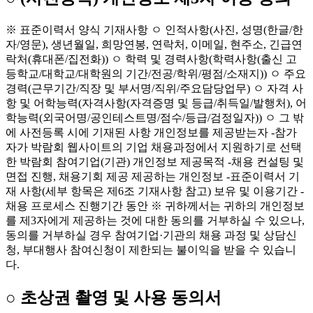
※ 표준이력서 양식 기재사항 ㅇ 인적사항(사진, 성명(한글/한
자/영문), 생년월일, 희망연봉, 연락처, 이메일, 현주소, 긴급연
락처(휴대폰/집전화)) ㅇ 학력 및 경력사항(학력사항(출신 고
등학교/대학교/대학원의 기간/전공/학위/평점/소재지)) ㅇ 주요
경력(근무기간/직장 및 부서명/직위/주요담당업무) ㅇ 자격 사
항 및 어학능력(자격사항(자격증명 및 등급/취득일/발행처), 어
학능력(외국어명/공인테스트명/점수/등급/검정일자)) ㅇ 그 밖
에 사전등록 시에 기재된 사항 개인정보를 제공받는자 -참가
자가 박람회 웹사이트의 기업 채용과정에서 지원하기로 선택
한 박람회 참여기업(기관) 개인정보 제공목적 -채용 컨설팅 및
면접 진행, 채용기회 제공 제공하는 개인정보 -표준이력서 기
재 사항(세부 항목은 제6조 기재사항 참고) 보유 및 이용기간 -
채용 프로세스 진행기간 동안 ※ 귀하께서는 귀하의 개인정보
를 제3자에게 제공하는 것에 대한 동의를 거부하실 수 있으나,
동의를 거부하실 경우 참여기업·기관의 채용 과정 및 상담신
청, 부대행사 참여신청이 제한되는 불이익을 받을 수 있습니
다.
○ 초상권 촬영 및 사용 동의서